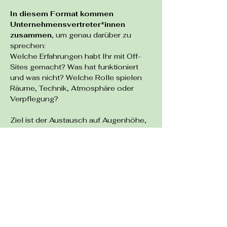
In diesem Format kommen 
Unternehmensvertreter*innen 
zusammen
, um genau darüber zu 
sprechen:
Welche Erfahrungen habt Ihr mit Off-
Sites gemacht? Was hat funktioniert 
und was nicht? Welche Rolle spielen 
Räume, Technik, Atmosphäre oder 
Verpflegung?
Ziel ist der Austausch auf Augenhöhe, 
das gegenseitige Lernen und das 
Knüpfen neuer Kontakte.
Gleichzeitig wird es einen ersten 
Einblick in die entstehende 
Pinselfabrik 
geben: ein Ort, an dem 
genau solche Formate künftig 
stattfinden können. Dein Feedback 
fließt direkt in die weitere Gestaltung 
ein.